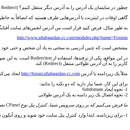
چطور در سایتمان یک آدرس را به آدرس دیگر منتقل کنیم؟ (
Redirect
ک
گاهی اوقات در اینترنت با آدرس‌هایی طرف هستید که انصافاً به خاطر
به طور مثال، فرض کنید قرار است من آدرس انجمن‌های سایت آفتابگردان
http://www.aftabgardan-cc.com/modules.php?name=Forums
مشخص است که چنین آدرسی به سختی به یاد آن شخص و حتی خود من
در این مواقع، یکی از ترفندها، استفاده از
Redirection
است. به این صور
کاربر را به آن آدرس طولانی منتقل (
Redirect
) کند.
مثلاً یک زیردامنه با آدرس
http://forum.aftabgardan-cc.com
ایجاد می‌کن
برای این کار، شما نیاز دارید که دو نکته را بدانید:
1- نحوه ایجاد
Subdomain
2-
نحوه اتصال یک زیر دامنه به یک آدرس طولانی
ما فرض می‌کنیم که بر روی سرویس شما، کنترل پنل نوع
CPanel
نصب
1- برای زیردامنه، ابتدا وارد کنترل پنل سایت خود شوید و روی آیکون
s